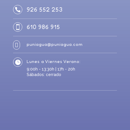
926 552 253

610 986 915

puniagua@puniagua.com

Lunes a Viernes Verano:

9:00h - 13:30h | 17h - 20h
Sábados: cerrado