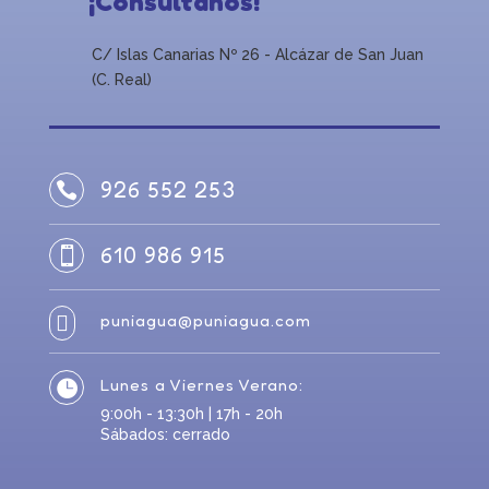
¡Consúltanos!
C/ Islas Canarias Nº 26 - Alcázar de San Juan
(C. Real)
926 552 253

610 986 915

puniagua@puniagua.com

Lunes a Viernes Verano:

9:00h - 13:30h | 17h - 20h
Sábados: cerrado