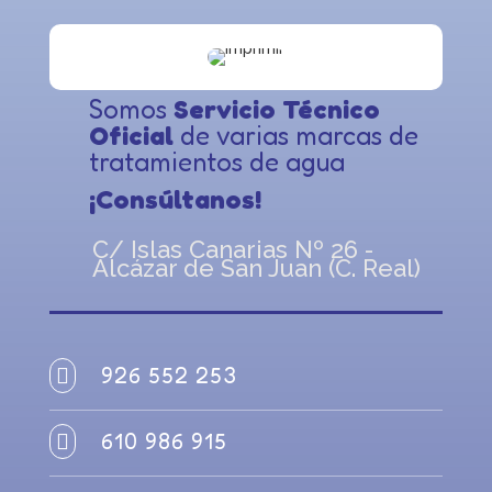
Somos
Servicio Técnico
Oficial
de varias marcas de
tratamientos de agua
¡Consúltanos!
C/ Islas Canarias Nº 26 -
Alcázar de San Juan (C. Real)
926 552 253

610 986 915
