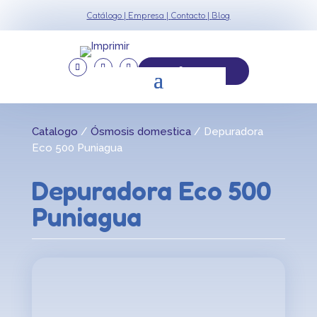
Catálogo
|
Empresa
|
Contacto
|
Blog
926 552 253
Catalogo
/
Ósmosis domestica
/ Depuradora
Eco 500 Puniagua
Depuradora Eco 500
Puniagua